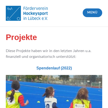
Zum
Inhalt
MENÜ
springen
Förderverein Hockeysport in Lübeck e.V.
Projekte
Diese Projekte haben wir in den letzten Jahren u.a.
finanziell und organisatorisch unterstützt:
Spendenlauf (2022)